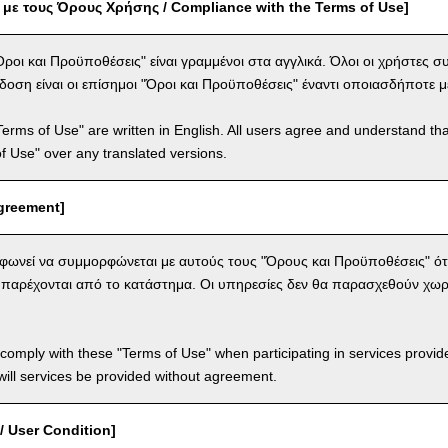
ε τους Όρους Χρήσης / Compliance with the Terms of Use]
Όροι και Προϋποθέσεις" είναι γραμμένοι στα αγγλικά. Όλοι οι χρήστες 
έκδοση είναι οι επίσημοι "Όροι και Προϋποθέσεις" έναντι οποιασδήποτε
Terms of Use" are written in English. All users agree and understand tha
 of Use" over any translated versions.
greement]
ωνεί να συμμορφώνεται με αυτούς τους "Όρους και Προϋποθέσεις" ότ
παρέχονται από το κατάστημα. Οι υπηρεσίες δεν θα παρασχεθούν χωρ
comply with these "Terms of Use" when participating in services provid
ill services be provided without agreement.
/ User Condition]