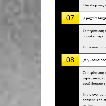
The shop may ch
07
[Τροχαία Ατυχή
Σε περίπτωση τ
ασφαλιστική ετα
In the event of 
08
[Μη Εξουσιοδο
Σε περίπτωση τ
μέρος χωρίς τη
συμβιβασμού χω
In the event of 
consent. The s
parties.