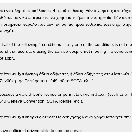
ει να πληροί τις ακόλουθες 4 προϋποθέσεις. Εάν ο χρήστης αποτύχει
θέσεις, δεν θα επιτρέπεται να χρησιμοποιήσει την υπηρεσία. Εάν διαπι
ην υπηρεσία παρόλο που δεν πληροί τις προϋποθέσεις, τότε ο χρήστης 
 ισχύει.
 all of the following 4 conditions. If any one of the conditions is not m
is found that users are using the service despite not meeting the conditi
ot apply.
έπει να έχει έγκυρη άδεια οδήγησης ή άδεια οδήγησης στην Ιαπωνία 
Συνθήκη της Γενεύης του 1949, άδεια SOFA, κλπ.).
ssess a valid driver's license or permit to drive in Japan (such as an I
949 Geneva Convention, SOFA license, etc.).
έπει να έχει επαρκείς δεξιότητες οδήγησης για να χρησιμοποιήσει την
ve sufficient driving skills to use the service.