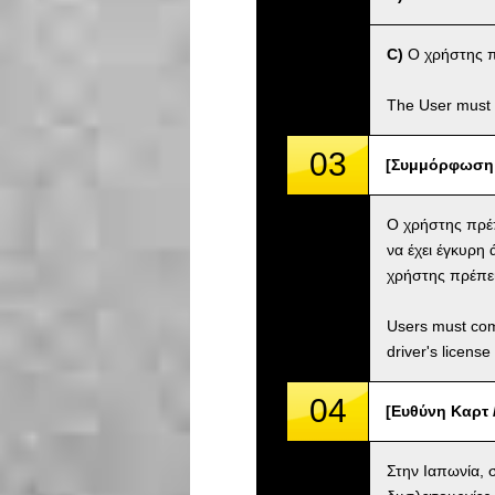
C)
Ο χρήστης πρέ
The User must 
03
[Συμμόρφωση μ
Ο χρήστης πρέπ
να έχει έγκυρη
χρήστης πρέπει 
Users must comp
driver's license
04
[Ευθύνη Καρτ /
Στην Ιαπωνία, σ