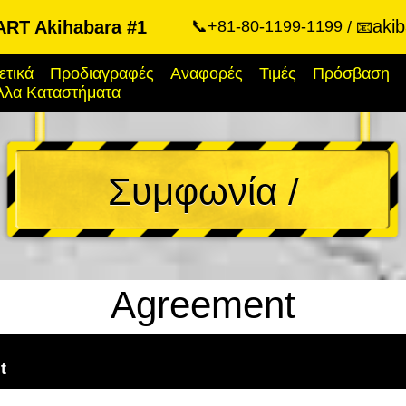
aki
RT Akihabara #1
📞+81-80-1199-1199
📧
ετικά
Προδιαγραφές
Αναφορές
Τιμές
Πρόσβαση
λλα Καταστήματα
Συμφωνία /
Agreement
t