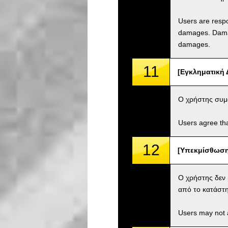
Users are respo
damages. Damage
damages.
11
[Εγκληματική 
Ο χρήστης συμφ
Users agree tha
12
[Υπεκμίσθωση 
Ο χρήστης δεν 
από το κατάστη
Users may not a