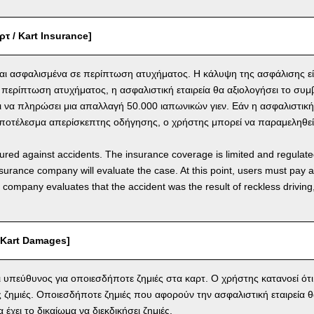
τ / Kart Insurance]
ναι ασφαλισμένα σε περίπτωση ατυχήματος. Η κάλυψη της ασφάλισης είν
 περίπτωση ατυχήματος, η ασφαλιστική εταιρεία θα αξιολογήσει το συμβ
 να πληρώσει μια απαλλαγή 50.000 ιαπωνικών γιεν. Εάν η ασφαλιστική ε
αποτέλεσμα απερίσκεπτης οδήγησης, ο χρήστης μπορεί να παραμεληθε
nsured against accidents. The insurance coverage is limited and regulate
nsurance company will evaluate the case. At this point, users must pay 
e company evaluates that the accident was the result of reckless drivin
/ Kart Damages]
ι υπεύθυνος για οποιεσδήποτε ζημιές στα καρτ. Ο χρήστης κατανοεί ότ
ς ζημιές. Οποιεσδήποτε ζημιές που αφορούν την ασφαλιστική εταιρεία
 έχει το δικαίωμα να διεκδικήσει ζημιές.