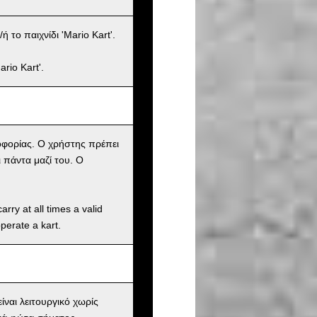
 το παιχνίδι 'Mario Kart'.
rio Kart'.
οφορίας. Ο χρήστης πρέπει
 πάντα μαζί του. Ο
rry at all times a valid
operate a kart.
ίναι λειτουργικό χωρίς