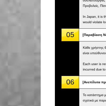
δυσλειτουργίες
Προβολείς, Πίσ
In Japan, it is 
would violate loc
05
[Παραβίαση Νόμ
Κάθε χρήστης θ
είναι υπεύθυνο
Each user is res
incurred due to 
06
[Ανεπίλυτα πρό
Το κατάστημα μ
σχετικά με παρα