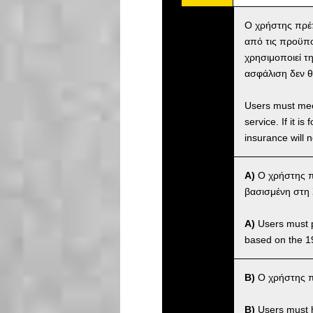
Ο χρήστης πρέπ
από τις προϋπο
χρησιμοποιεί τ
ασφάλιση δεν θα
Users must meet
service. If it 
insurance will n
A)
Ο χρήστης πρ
βασισμένη στη 
A)
Users must po
based on the 1
B)
Ο χρήστης πρ
B)
Users must ha