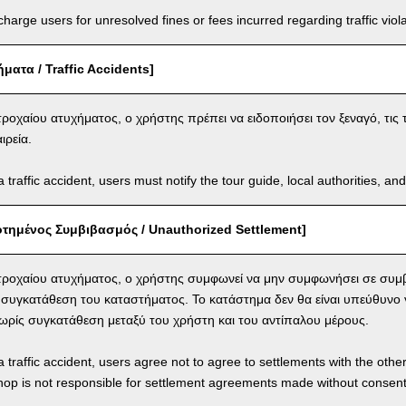
arge users for unresolved fines or fees incurred regarding traffic violat
ματα / Traffic Accidents]
ροχαίου ατυχήματος, ο χρήστης πρέπει να ειδοποιήσει τον ξεναγό, τις τ
ιρεία.
a traffic accident, users must notify the tour guide, local authorities, 
τημένος Συμβιβασμός / Unauthorized Settlement]
ροχαίου ατυχήματος, ο χρήστης συμφωνεί να μην συμφωνήσει σε συμβ
 συγκατάθεση του καταστήματος. Το κατάστημα δεν θα είναι υπεύθυνο
ρίς συγκατάθεση μεταξύ του χρήστη και του αντίπαλου μέρους.
a traffic accident, users agree not to agree to settlements with the othe
hop is not responsible for settlement agreements made without consen