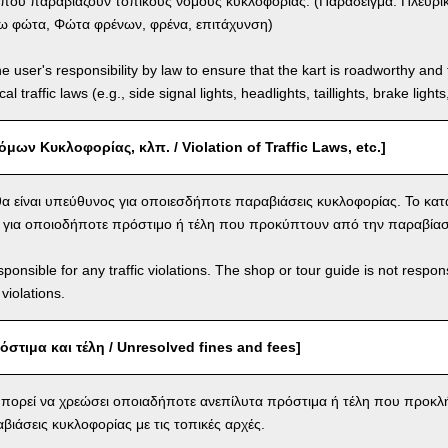
 που παραβιάζουν τοπικούς νόμους κυκλοφορίας. (Παράδειγμα: Πλευρι
ω φώτα, Φώτα φρένων, φρένα, επιτάχυνση)
the user's responsibility by law to ensure that the kart is roadworthy and
al traffic laws (e.g., side signal lights, headlights, taillights, brake light
ων Κυκλοφορίας, κλπ. / Violation of Traffic Laws, etc.]
α είναι υπεύθυνος για οποιεσδήποτε παραβιάσεις κυκλοφορίας. Το κατ
ι για οποιοδήποτε πρόστιμο ή τέλη που προκύπτουν από την παραβία
ponsible for any traffic violations. The shop or tour guide is not respons
violations.
στιμα και τέλη / Unresolved fines and fees]
πορεί να χρεώσει οποιαδήποτε ανεπίλυτα πρόστιμα ή τέλη που προκλ
βιάσεις κυκλοφορίας με τις τοπικές αρχές.