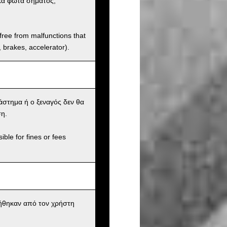
κά φώτα σήματος,
 free from malfunctions that
s, brakes, accelerator).
άστημα ή ο ξεναγός δεν θα
ση.
ible for fines or fees
ήθηκαν από τον χρήστη