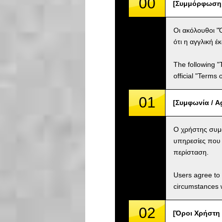
00
[Συμμόρφωση μ
Οι ακόλουθοι "
ότι η αγγλική 
The following "
official "Terms
01
[Συμφωνία / A
Ο χρήστης συμφ
υπηρεσίες που 
περίσταση.
Users agree to 
circumstances w
02
[Όροι Χρήστη 