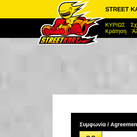
STREET KA
ΚΥΡΙΩΣ
Σχ
Κράτηση
Ά
Συμφωνία / Agreemen