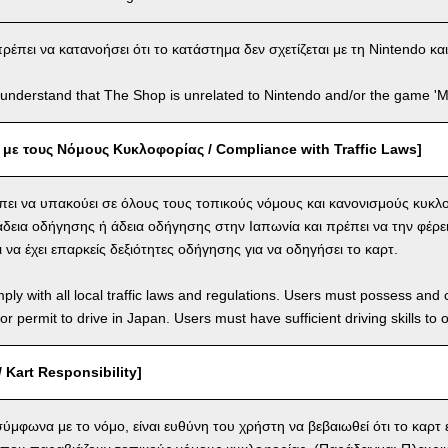
πει να κατανοήσει ότι το κατάστημα δεν σχετίζεται με τη Nintendo και/ή
understand that The Shop is unrelated to Nintendo and/or the game 'Ma
ε τους Νόμους Κυκλοφορίας / Compliance with Traffic Laws]
ει να υπακούει σε όλους τους τοπικούς νόμους και κανονισμούς κυκλ
 άδεια οδήγησης ή άδεια οδήγησης στην Ιαπωνία και πρέπει να την φέρει
να έχει επαρκείς δεξιότητες οδήγησης για να οδηγήσει το καρτ.
ly with all local traffic laws and regulations. Users must possess and ca
 or permit to drive in Japan. Users must have sufficient driving skills to 
 Kart Responsibility]
ύμφωνα με το νόμο, είναι ευθύνη του χρήστη να βεβαιωθεί ότι το καρτ ε