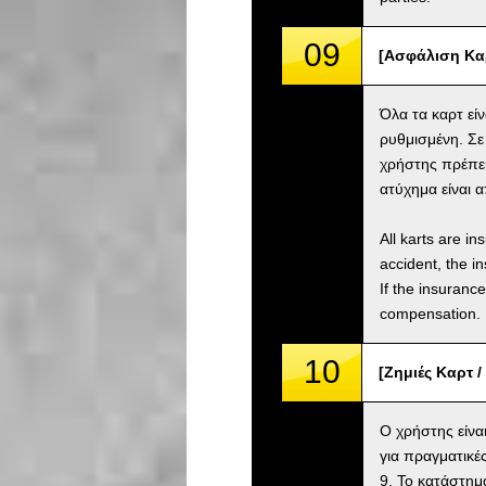
09
[Ασφάλιση Καρ
Όλα τα καρτ εί
ρυθμισμένη. Σε
χρήστης πρέπει
ατύχημα είναι 
All karts are i
accident, the i
If the insuranc
compensation.
10
[Ζημιές Καρτ 
Ο χρήστης είνα
για πραγματικέ
9. Το κατάστημα